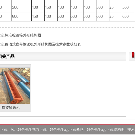
0
500
400
450
400
400
400
500
25
560
0
600
450
480
600
600
500
600
25
650
篇:
标准检验筛外形结构图
篇:
移动式皮带输送机外形结构图及技术参数明细表
相关产品
螺旋输送机
p下载
-
污污好色先生视频下载
-
好色先生app下载价格
-
好色先生app下载结构图
-
技术