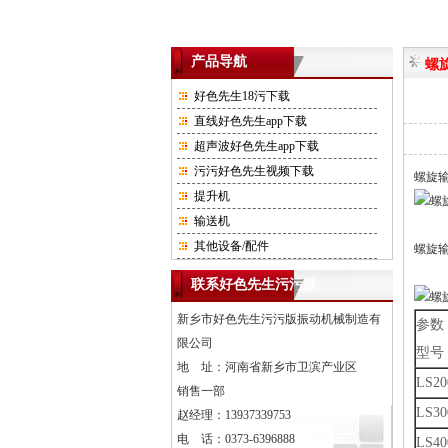
产品导航
螺
好色先生18污下载
直线好色先生app下载
超声波好色先生app下载
污污好色先生视频下载
螺旋
提升机
输送机
其他设备/配件
螺旋
联系好色先生污污版
新乡市好色先生污污版振动机械制造有
参数
限公司
型号
地 址：河南省新乡市卫滨产业区
LS20
销售一部
LS30
赵经理：13937339753
电 话：0373-6396888
LS40