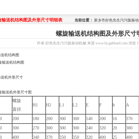
旋输送机结构图及外形尺寸明细表
当前位置：
新乡市好色先生污污版振动
螺旋输送机结构图及外形尺寸
作者
好色先生污污版振动机械
来源
www.bj-gabbard.com
浏览
1
输送机结构图
输送机外形尺寸
螺旋
H1
H2
L1
L2
E
F
b
A
直径
0
200
180
200
300
300
140
200
16
370
0
300
270
300
300
300
240
320
20
380
0
400
340
370
350
350
320
400
25
480