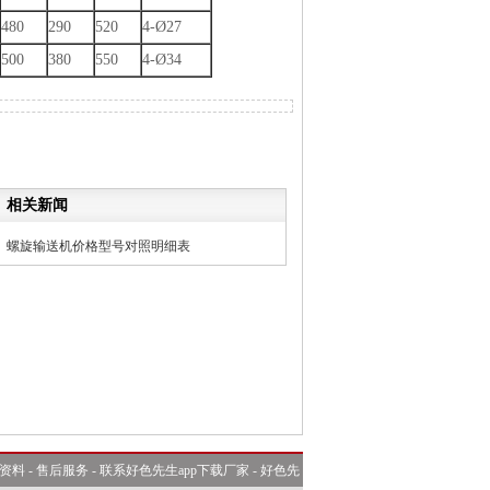
480
290
520
4-Ø27
500
380
550
4-Ø34
相关新闻
螺旋输送机价格型号对照明细表
资料
-
售后服务
-
联系好色先生app下载厂家
-
好色先