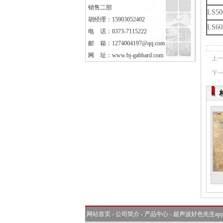
销售二部
LS50
胡经理：15903052402
LS60
电 话：0373-7115222
邮 箱：1274004197@qq.com
网 址：
www.bj-gabbard.com
上一
下一
网站首页
-
公司简介
-
产品中心
-
超声波好色先生ap